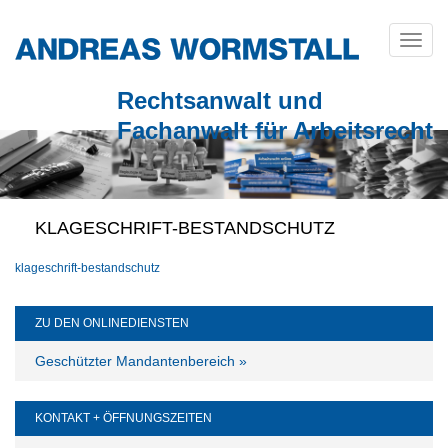
Skip
to
Toggl
content
Rechtsanwalt und
Fachanwalt für Arbeitsrecht
KLAGESCHRIFT-BESTANDSCHUTZ
klageschrift-bestandschutz
ZU DEN ONLINEDIENSTEN
Geschützter Mandantenbereich »
KONTAKT + ÖFFNUNGSZEITEN